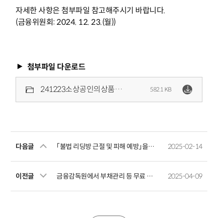
자세한 사항은 첨부파일 참고해주시기 바랍니다.
(금융위원회: 2024. 12. 23.(월))
첨부파일 다운로드
241223소상공인의상품선택권제고및시장경쟁촉진을위해개인사업자대출상품비교공시서비스를시작합니다.pdf
582.1 KB
다음글
「불법 리딩방 근절 및 피해 예방」을 위한 공익캠페인 실시
2025-02-14
이전글
금융감독원에서 부채관리 등 무료 금융자문서비스 받으세요
2025-04-09