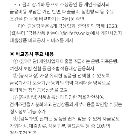
-
고금리 장기화 등으로 소상공인 등 개인사업자의
금융비용 부담은
커진 반면,
대출금리, 상환방식 등 주요
조건을 한 눈에 비교하기는 어려운 측면
-
이에 금융당국은 6개 금융협회·중앙회와 함께 12.23.
(월)부터 “금융상품
한눈에”(finlife.fss.or.kr)에서 개인사업자
대출상품 비교공시 서비스를 개시
▣
비교공시 주요 내용
①
(참여기관) 개인사업자 대출을 취급하는 은행, 저축은행,
여전사,
보험, 신협 등 금소법 적용대상 금융회사
② (공시대상) 가장 유리한 상품을 선택할 수
있도록
금융회사가 보증기관 등과의
협약 대리대출 방식으로
취급하는 정책금융상품을 포괄
③
(공시방법) 상품별 특성이 다양한 점을 감안하여,
검색조건을 세분화
하고 관심상품의 세부내용을 확인할 수 있는
‘상세정보’ 기능 추가
④
(검색화면) 원하는 상품을 쉽게 찾을 수 있게 자금용도,
가입대상,
대출종류, 상품구분, 필요금액 등 총 10종의
검색조건 제공