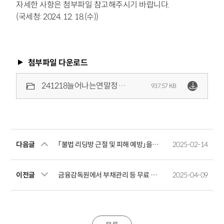
자세한 사항은 첨부파일 참고해주시기 바랍니다.
(국세청: 2024. 12. 18.(수))
첨부파일 다운로드
241218늘어나는연말정산공제혜택을빠짐없이챙겨보세요.pdf
937.57 KB
다음글
「불법 리딩방 근절 및 피해 예방」을 위한 공익캠페인 실시
2025-02-14
이전글
금융감독원에서 부채관리 등 무료 금융자문서비스 받으세요
2025-04-09