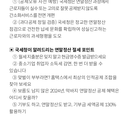
①
(공제오류 사전 예방)
국세청은 연말정산 과정에서
근로자들이 실수 또는
고의로 잘못 공제받지 않도록
간소화서비스를 전면 개편
②
(과다공제 정밀 검증) 국세청은 정교한 연말정산
점검으로 건전한 납세
문화를 확립하여 성실신고하는
근로자와의 과세형평을 도모
▣
국세청이 알려드리는 연말정산 절세 포인트
①
월세 지출분은 잊지 말고 현금영수증 발급받으세요
②
중소기업 취업자 소득세 감면, 한 번 더 받을 수
있습니다
③
맞벌이 부부라면? 홈택스에서 최상의 인적공제 조합을
찾아 보세요
④
보름도 남지 않은 2024년, 막바지 연말정산 공제 혜택은
어디서 찾을까?
⑤ 기부도 하고, 연말정산도 받고, 기부금 세액공제 130%
활용하기