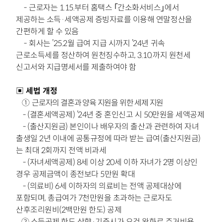
-
근로자는 1.15.부터 홈택스 ｢간소화서비스｣에서
제공하는 소득·세액공제
증빙자료를 이용해 연말정산을
간편하게 할 수 있음
-
회사는 ’25.2월 급여 지급 시까지 ’24년 귀속
근로소득세를 정산하여
원천징수하고, 3.10.까지 원천세
신고서와 지급명세서를 제출하여야 함
▣
세법 개정
①
근로자의 결혼과 양육 지원을 위한 세제 지원
- (결혼세액공제) ’24년 중 혼인신고 시 50만원을 세액공제
-
(출산지원금) 본인이나 배우자의 출산과 관련하여 자녀
출생일 2년 이내에
공통규정에 따라 받는 급여(출산지원금)
는 최대 2회까지 전액 비과세
-
(자녀세액공제) 8세 이상 20세 이하 자녀가 2명 이상인
경우 공제금액이
종전보다 5만원 확대
-
(의료비) 6세 이하자의 의료비는 전액 공제대상에
포함되며, 총급여가 7천
만원을 초과하는 근로자도
산후조리원비(2백만원 한도) 공제
②
소득공제 한도 상향·기준시가 요건 완화로 주거비용