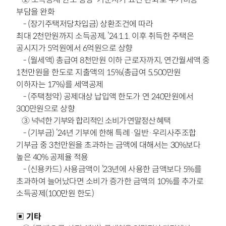
부담을 완화
-
(장기주택저당차입금) 상환조건에 따라
최대
2천만원까지 소득공제, ’24.1.1. 이후 취득한 주택은
공시지가
5억원에서 6억원으로 상향
-
(월세액) 총급여 8천만원 이하 근로자까지, 연간
월세액 중
1천만원을 한도로 지출액의 15%(총급여 5,500만원
이하자는
17%)를 세액공제
- (주택청약) 공제대상 납입액 한도가 연 240만원에서
300만원으로 상향
③
넉넉한 기부와 합리적인 소비가 연말정산 혜택
-
(기부금) ’24년 기부에 한해 특례·일반·우리사주조합
기부금 중 3천만원을
초과하는 금액에 대해서는 30%보다
높은 40% 공제율 적용
-
(신용카드) 사용금액이 ’23년에 사용한 금액
보다 5%를
초과하여 늘어났다면 소비가 증가한 금액의
10%를 추가로
소득공제(100만원 한도)
▣ 기타