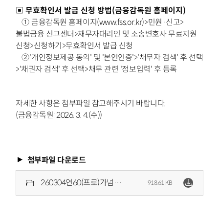
▣
무효확인서 발급 신청 방법(금융감독원 홈페이지)
①
금융감독원 홈페이지(www.fss.or.kr)>민원·신고>
불법금융
신고센터>채무자대리인 및 소송변호사 무료지원
신청>신청하기
>
무효확인서 발급 신청
②'
개인정보제공 동의' 및 '본인인증'
>'
채무자 검색' 후 선택
>'
채권자 검색' 후 선택
>채무 관련
'정보입력' 후 등록
자세한 사항은 첨부파일 참고해주시기 바랍니다.
(금융감독원: 2026. 3. 4.(수))
첨부파일 다운로드
260304연60(프로)가넘는고리사채원금이자모두무효입니다.pdf
918.61 KB