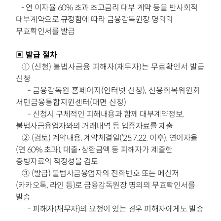
- 연 이자율 60% 초과 초고금리 대부 계약 등을 반사회적
대부계약으로 규정함에 따라 금융감독원장 명의의
무효확인서를 발급
▣ 발급 절차
①
(신청) 불법사금융 피해자(채무자)는 무료확인서 발급
신청
- 금융감독원 홈페이지(인터넷 신청), 신용회복위원회
서민금융통합지원센터(대면 신청)
-
신청시 구체적인 피해내용과 함께 대부계약정보,
불법사금융업자와의 거래내역 등
입증자료를 제출
②
(검토) 계약내용, 계약체결일(‘25.7.22. 이후), 연이자율
(연 60% 초과),
대출･상환금액 등 피해자가 제출한
증빙자료의 적정성을 검토
③
(발급) 불법사금융업자의 전화번호 또는 메신저
(카카오톡, 라인 등)로
금융감독원장 명의의 무효확인서를
발송
-
피해자(채무자)의 요청이 있는 경우 피해자에게도 발송