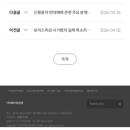
다음글
신용융자 반대매매 관련 주요 분쟁사례 및 투자자 유의사항 안내
2026-03-26
이전글
보이스피싱 사기범의 실제 목소리를 공개합니다
2026-04-02
목록
개인정보처리방침
보호금융상품등록부
서민금융 1332
저축은행위법행위신고
상담사로그인
(주)페퍼저축은행
주소 : 경기도 성남시 분당구 황새울로 340(서현동 262-1) 페퍼존빌딩
대표번호 :
1599-0722
금융사기 신고 야간콜센터 : 02-397-8600, 8800
Copyright © PEPPER SAVINGS BANK. ALL rights reserved.