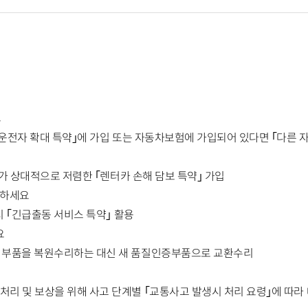
요
운전자 확대 특약
｣
에
가입 또는 자동차보험에 가입되어 있다면
｢
다른
자
가 상대적으로 저렴한
｢
렌터카
손해 담보 특약
｣
가입
결하세요
시
｢
긴급출
동 서비스 특약
｣
활용
요
 부품을 복원수리하는 대신 새 품질인증부품으로 교환수리
처리 및 보상을 위해 사고 단계별
｢
교통사고
발생시 처리 요령
｣
에
따라