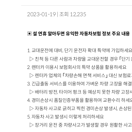
2023-01-19 | 조회 12,235
▣ 설 연휴 알아두면 유익한 자동차보험 정보 주요 내용
1.
교대운전에 대비
,
단기 운전자 확대 특약에 가입하세
▷ 친척 등 다른 사람과 차량을 교대운전할 경우
｢
단기
2.
렌터카 이용시 보험회사의 특약 상품을 활용하세요
▷
렌터카 업체의
｢
차량손해
면책 서비스
｣
대신 보험료
3.
긴급출동 서비스를 이용하여 가벼운 차량 고장을 해
▷ 배터리 방전
,
타이어 펑크 등 예상치 못한 차량 고장
4.
경미손상시 품질인증부품을 활용하여 교환수리 하세
▷ 자동차 사고로 긁히고 찍힌 경미손상 발생시
,
손상된
5.
자동차 사고 발생시 이렇게 처리하세요
▷
장거리 운전 중 차량사고가 발생할 경우 원활한 사고