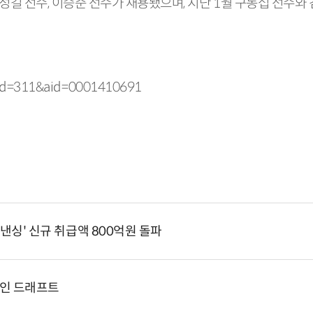
성길 선수, 이승준 선수가 채용됐으며, 지난 1월 구동섭 선수와
?oid=311&aid=0001410691
낸싱' 신규 취급액 800억원 돌파
 신인 드래프트