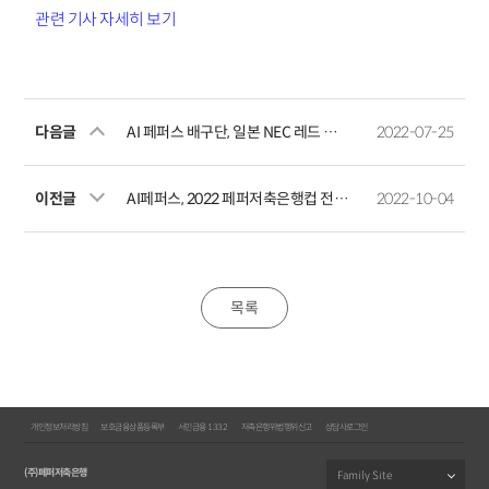
관련 기사 자세히 보기
다음글
AI 페퍼스 배구단, 일본 NEC 레드 로켓츠와 자매결연
2022-07-25
이전글
AI페퍼스, 2022 페퍼저축은행컵 전국 어울림 한마당 배구대회
2022-10-04
목록
개인정보처리방침
보호금융상품등록부
서민금융 1332
저축은행위법행위신고
상담사로그인
(주)페퍼저축은행