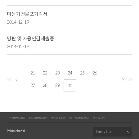
미등기건물포기각서
2014-12-19
명판 및 사용인감제출증
2014-12-19
21
22
23
24
25
26
<<
>>
27
28
29
30
개인정보처리방침
보호금융상품등록부
서민금융 1332
저축은행위법행위신고
상담사로그인
(주)페퍼저축은행