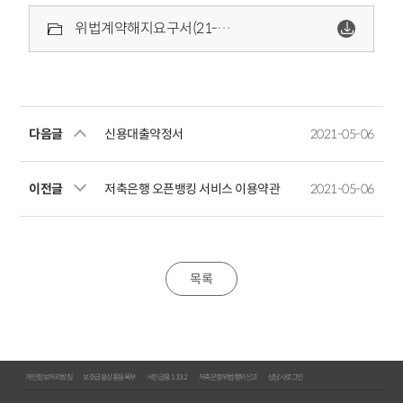
위법계약해지요구서(21-COM-0159).pdf
다음글
신용대출약정서
2021-05-06
이전글
저축은행 오픈뱅킹 서비스 이용약관
2021-05-06
목록
개인정보처리방침
보호금융상품등록부
서민금융 1332
저축은행위법행위신고
상담사로그인