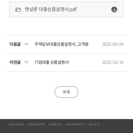
햇살론 대출상품설명서.pdf
다음글
주택담보대출상품설명서_고객용
2021-09-24
이전글
기업대출 상품설명서
2021-12-14
목록
개인정보처리방침
보호금융상품등록부
서민금융 1332
저축은행위법행위신고
상담사로그인