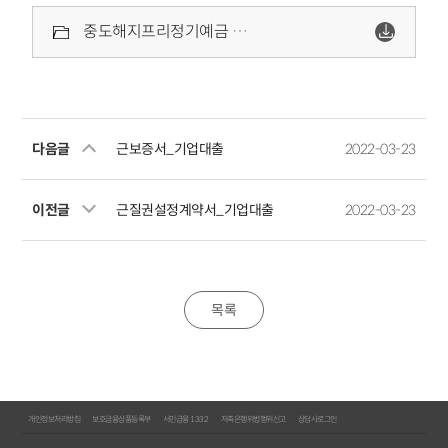
중도해지프리정기예금 상품설명서20220203.pdf
다음글
근보증서_기업대출
2022-03-23
이전글
근질권설정계약서_기업대출
2022-03-23
목록
개인정보처리방침
보호금융상품등록부
서민금융 1332
저축은행위법행위신고
상담사로그인