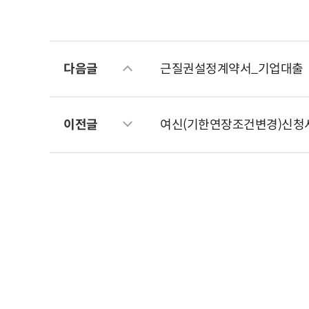
다음글
근질권설정계약서_기업대출
이전글
여신(기한연장조건변경)신청