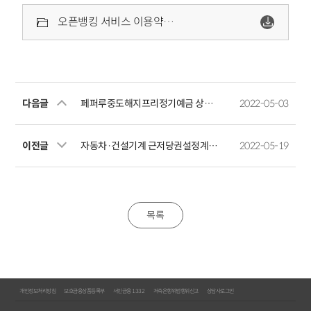
오픈뱅킹 서비스 이용약관_20220419.pdf
다음글
페퍼루중도해지프리정기예금 상품설명서
2022-05-03
이전글
자동차·건설기계 근저당권설정계약서
2022-05-19
목록
개인정보처리방침
보호금융상품등록부
서민금융 1332
저축은행위법행위신고
상담사로그인