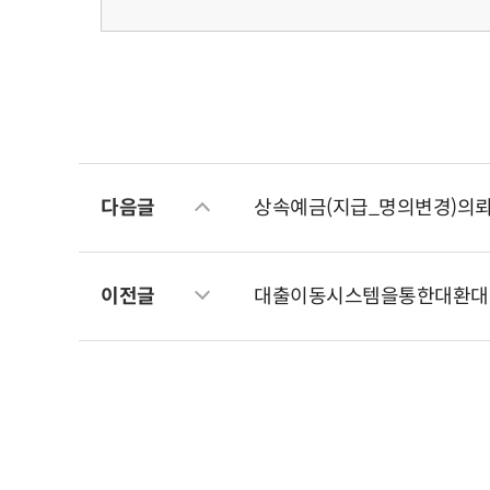
다음글
상속예금(지급_명의변경)의뢰
이전글
대출이동시스템을통한대환대