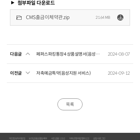
첨부파일 다운로드
CMS출금이체약관.zip
21.64 MB
다음글
페퍼스파킹통장4 상품설명서(음성지원 서비스)
2024-08-07
이전글
저축예금특약(음성지원 서비스)
2024-09-12
목록
개인정보처리방침
보호금융상품등록부
서민금융 1332
저축은행위법행위신고
상담사로그인