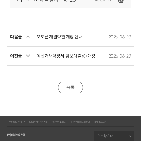
다음글
오토론 개별약관 개정 안내
2026-06-29
이전글
여신거래약정서(담보대출용) 개정 안내
2026-06-29
목록
개인정보처리방침
보호금융상품등록부
서민금융 1332
저축은행위법행위신고
상담사로그인
(주)페퍼저축은행