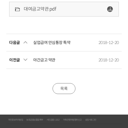
대여금고약관.pdf
다음글
실업급여 안심통장 특약
2018-12-20
이전글
야간금고 약관
2018-12-20
목록
개인정보처리방침
보호금융상품등록부
서민금융 1332
저축은행위법행위신고
상담사로그인