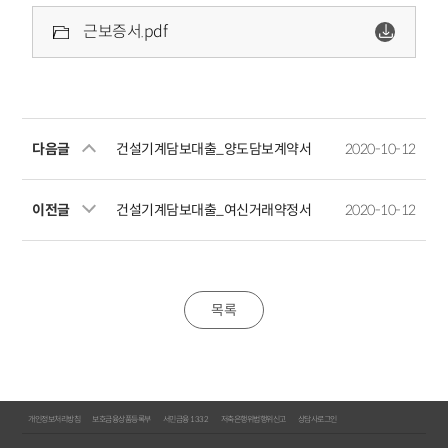
근보증서.pdf
다음글
건설기계담보대출_양도담보계약서
2020-10-12
이전글
건설기계담보대출_여신거래약정서
2020-10-12
목록
개인정보처리방침
보호금융상품등록부
서민금융 1332
저축은행위법행위신고
상담사로그인