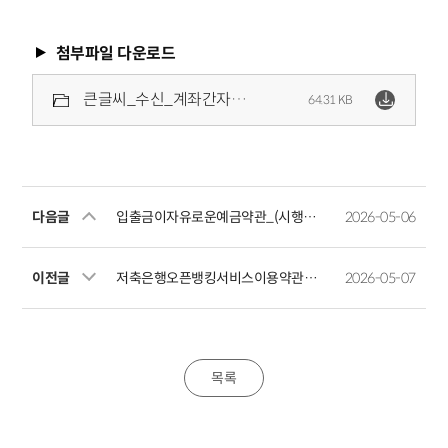
첨부파일 다운로드
큰글씨_수신_계좌간자동이체약관.pdf
64.31 KB
다음글
입출금이자유로운예금약관_(시행일 241031)
2026-05-06
이전글
저축은행오픈뱅킹서비스이용약관_(시행일 251212)
2026-05-07
목록