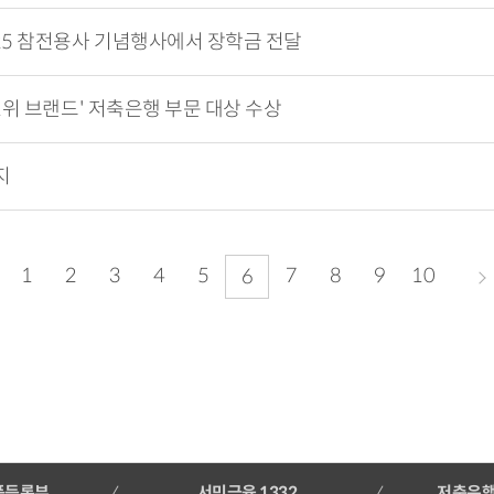
25 참전용사 기념행사에서 장학금 전달
1위 브랜드' 저축은행 부문 대상 수상
지
1
2
3
4
5
7
8
9
10
6
품등록부
서민금융 1332
저축은