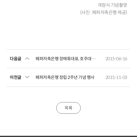
개점식 기념촬영
(사진 : 페퍼저축은행 제공)
다음글
페퍼저축은행 장매튜대표, 호주대사관 주최 한국내 호주계 금융권 CEO 조찬회의 참석
2015-06-16
이전글
페퍼저축은행 창립 2주년 기념 행사
2015-11-03
목록