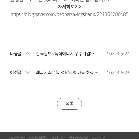
자세히보기>
https://blog.naver.com/peppersavingsbank/221354200685
다음글
한국일보 <녹색에너지 우수기업> 대상, 페퍼저축은행 녹색건축물 및 친환경 자동차 금리우대 프로그램
2020-05-27
이전글
페퍼저축은행, 성남지역 아동 초청 봄나들이
2020-06-29
목록
개인정보처리방침
보호금융상품등록부
서민금융 1332
저축은행위법행위신고
상담사로그인