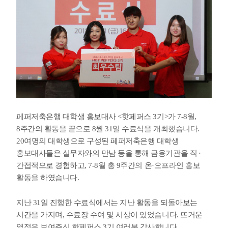
페퍼저축은행 대학생 홍보대사
<
핫페퍼스 3
기
>
가 7-8월,
8주간의 활동을 끝으로 8
월 31일 수료식을 개최했습니다
.
20
여명의 대학생으로 구성된 페퍼저축은행 대학생
홍보대사들은
실무자와의 만남 등을 통해 금융기관을 직
·
간접적으로 경험하고
, 7-8월 총 9
주간의
온·오프라인 홍보
활동을
하였습니다
.
지난 31
일 진행한 수료식에서는 지난 활동을 되돌아보는
시간을 가지며
,
수료장 수여 및
시상이 있었습니다
.
뜨거운
열정을 보여주신 핫페퍼스 3
기 여러분 감사합니다.