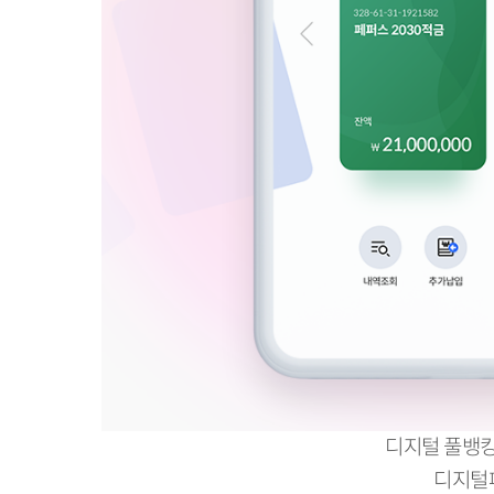
디지털 풀뱅킹
디지털페