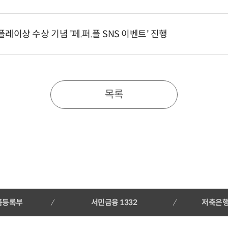
레이상 수상 기념 '페.퍼.플 SNS 이벤트' 진행
목록
품등록부
서민금융 1332
저축은