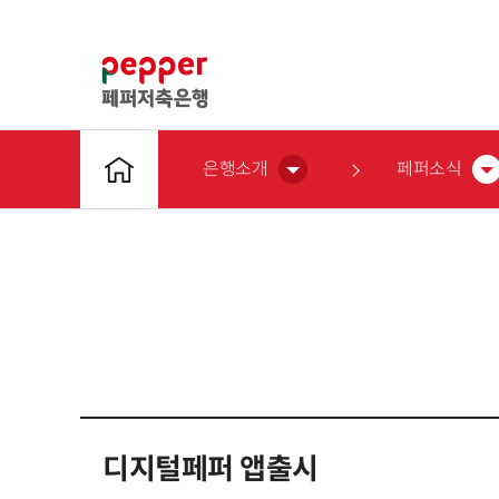
은행소개
페퍼소식
디지털페퍼 앱출시