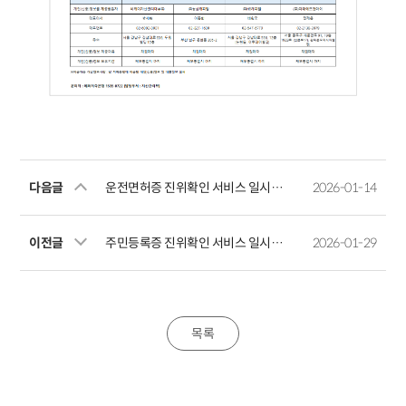
NPL 무담보(개인회생,
부실채권
NPL 담
개인(신용)
신용회복)로 분류된
(개인무담보
분류된
정보 주체
대출채무자
부실채권)
대출채무
개인(신용)
다음글
운전면허증 진위확인 서비스 일시중단 안내(2026.01.15(목)19:30~24:00)
2026-01-14
비케이자산관
(주)
(주)
정보를
(주)HB캐피탈
리대부(주)
농심캐피탈
미래에프
제공받는
이전글
주민등록증 진위확인 서비스 일시중단 안내(2026.01.30(금)19:10~23:30)
2026-01-29
대표이사
박세현
이종환
배원국
정재용
02-2138
대표번호
02-6092-001
02-827-1600
02-547-6770
3979
서울 종
서울 강남구
새문안로 9
목록
서울 강남구
부산 남구
강남대로 556,
19층 19
주소
강남대로 636,
문현동 205-2
12층 (논현동,
(신문로1
두원빌딩 10층
이투데이빌딩)
광화문오