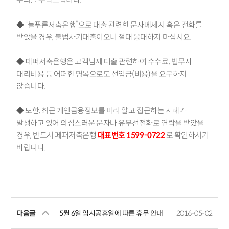
◆ “늘푸른저축은행”으로 대출 관련한 문자메세지 혹은 전화를
받았을 경우
,
불법사기대출이오니 절대 응대하지 마십시요
.
◆ 페퍼저축은행은 고객님께 대출 관련하여 수수료
,
법무사
대리비용 등 어떠한 명목으로도 선입금
(
비용
)
을 요구하지
않습니다
.
◆ 또한
,
최근 개인금융정보를 미리 알고 접근하는 사례가
발생하고 있어 의심스러운 문자나 유무선전화로 연락을 받았을
경우
,
반드시 페퍼저축은행
대표번호
1599-0722
로 확인하시기
바랍니다
.
다음글
5월 6일 임시공휴일에 따른 휴무 안내
2016-05-02