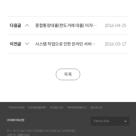
다음글
종합통장대출(한도거래 대출) 이자결제일 변경 안내
2016-04-25
이전글
시스템 작업으로 인한 온라인 서비스 중단 안내
2016-05-17
목록
개인정보처리방침
보호금융상품등록부
서민금융 1332
저축은행위법행위신고
상담사로그인
(주)페퍼저축은행
주소 : 경기도 성남시 분당구 황새울로 340(서현동 262-1) 페퍼존빌딩
대표번호 :
1599-0722