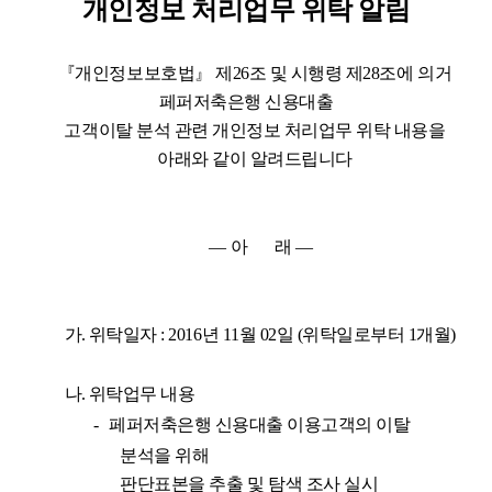
개인정보 처리업무 위탁 알림
『
개인정보보호법
』
제
26
조 및 시행령 제
28
조에 의거
페퍼저축은행 신용대출
고객이탈 분석 관련 개인정보 처리업무 위탁 내용을
아래와 같이 알려드립니다
—
아
래 —
가
.
위탁일자
: 2016
년
11
월
02
일
(
위탁일로부터
1
개월
)
나
.
위탁업무 내용
-
페퍼저축은행 신용대출 이용고객의 이탈
분석을 위해
판단표본을 추출 및 탐색 조사 실시