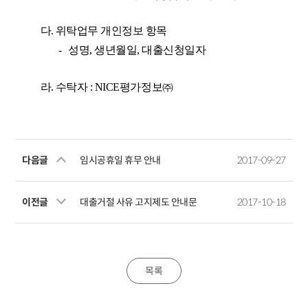
다
.
위탁업무 개인정보 항목
-
성명
,
생년월일
,
대출신청일자
라
.
수탁자
: NICE
평가정보㈜
다음글
임시공휴일 휴무 안내
2017-09-27
이전글
대출거절 사유 고지제도 안내문
2017-10-18
목록