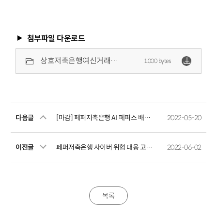
첨부파일 다운로드
상호저축은행여신거래기본약관.pdf
1,000 bytes
다음글
[마감] 페퍼저축은행 AI 페퍼스 배구단 경기력 분석 시스템 개발 용역 업체 선정 입찰 재공고
2022-05-20
이전글
페퍼저축은행 사이버 위협 대응 고도화 컨설팅 업체 입찰 공고
2022-06-02
목록