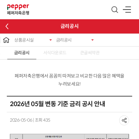
글로벌 네비게이션 바로가기
본문 바로가기
금리공시
상품공시실
금리공시
료
금리공시
서식다운로드
큰글씨약관
페퍼저축은행에서 꼼꼼히 따져보고 비교한 다음 많은 혜택을
누려보세요!
2026년 05월 변동 기준 금리 공시 안내
2026-05-06 | 조회 435