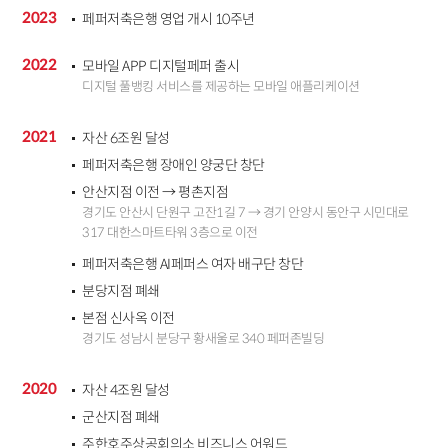
2023
페퍼저축은행 영업 개시 10주년
2022
모바일 APP 디지털페퍼 출시
디지털 풀뱅킹 서비스를 제공하는 모바일 애플리케이션
2021
자산 6조원 달성
페퍼저축은행 장애인 양궁단 창단
안산지점 이전 → 평촌지점
경기도 안산시 단원구 고잔1길 7 → 경기 안양시 동안구 시민대로
317 대한스마트타워 3층으로 이전
페퍼저축은행 AI페퍼스 여자 배구단 창단
분당지점 폐쇄
본점 신사옥 이전
경기도 성남시 분당구 황새울로 340 페퍼존빌딩
2020
자산 4조원 달성
군산지점 폐쇄
주한호주상공회의소 비즈니스 어워드