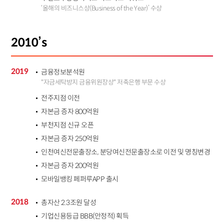
‘올해의 비즈니스상(Business of the Year)’ 수상
2010’s
2019
금융정보분석원
"자금세탁방지 금융위원장상" 저축은행 부문 수상
전주지점 이전
자본금 증자 800억원
부천지점 신규 오픈
자본금 증자 250억원
인천여신전문출장소, 분당여신전문출장소로 이전 및 명칭변경
자본금 증자 200억원
모바일뱅킹 페퍼루APP 출시
2018
총자산 2.3조원 달성
기업신용등급 BBB(안정적) 획득