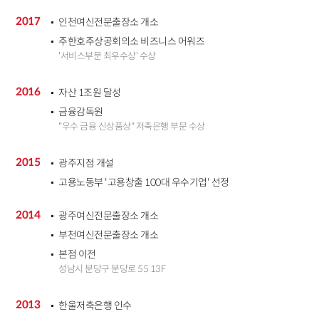
2017
인천여신전문출장소 개소
주한호주상공회의소 비즈니스 어워즈
'서비스부문 최우수상' 수상
2016
자산 1조원 달성
금융감독원
"우수 금융 신상품상" 저축은행 부문 수상
2015
광주지점 개설
고용노동부 '고용창출 100대 우수기업' 선정
2014
광주여신전문출장소 개소
부천여신전문출장소 개소
본점 이전
성남시 분당구 분당로 55 13F
2013
한울저축은행 인수