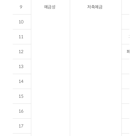
9
예금성
저축예금
10
수
11
페퍼
12
페퍼
13
14
15
16
17