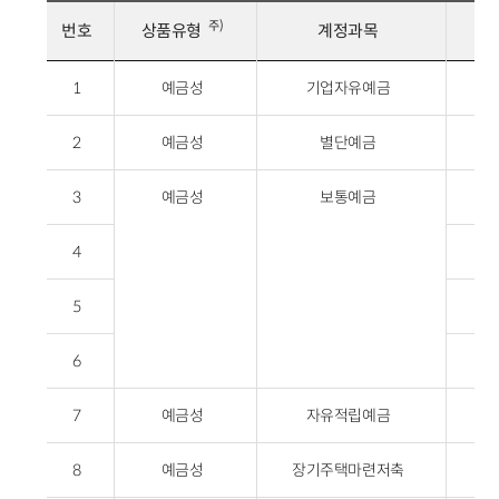
주)
번호
상품유형
계정과목
1
예금성
기업자유예금
2
예금성
별단예금
3
예금성
보통예금
4
5
6
7
예금성
자유적립예금
8
예금성
장기주택마련저축