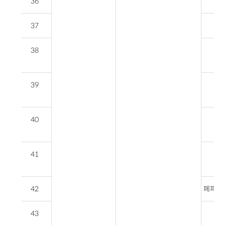
36
37
38
페
39
페
40
페
41
페
42
페퍼스 
43
정