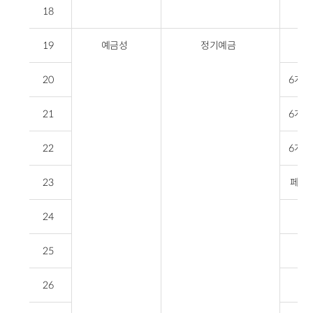
18
19
예금성
정기예금
6
20
6개월
21
6개월
22
6개월
23
페퍼스
24
25
회
26
회