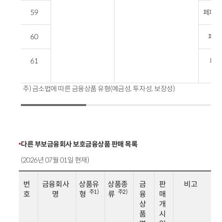
59
페퍼스 
60
페퍼스
61
페퍼
주) 금소법에 따른 금융상품 유형(예금성, 투자성, 보장성)
다른 부보금융회사 보호금융상품 판매 목록
(2026년 07월 01일 현재)
번
금융회사
상품유
상품종
금
판
비고
주1)
주2)
호
명
형
류
융
매
상
개
품
시