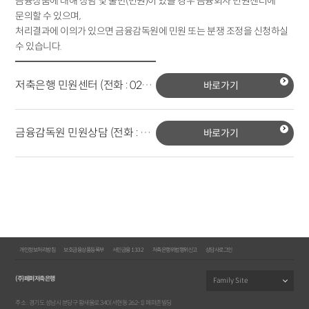
금융상품에 대해 상담 및 불만(민원)이 있을 경우 금융회사 민원센터에
문의할 수 있으며,
처리결과에 이의가 있으면 금융감독원에 민원 또는 분쟁 조정을 신청하실
수 있습니다.
저축은행 민원센터 (전화 : 02-3978-600)
바로가기
금융감독원 민원상담 (전화 : 1332)
바로가기
개인정보처리방침
보호금융상품등록부
서민금융 1332
저축은행위법행위신고
상담사로그인
(주)페퍼저축은행
주소 : 경기도 성남시 분당구 황새울로 340(서현동 262-1) 페퍼존빌딩