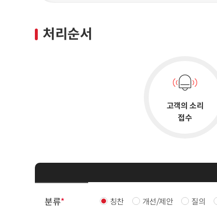
처리순서
고객의 소리
접수
칭찬
개선/제안
질의
분류
*