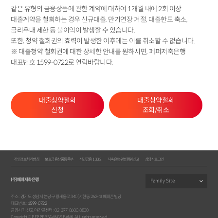
같은 유형의 금융상품에 관한 계약에 대하여 1개월 내에 2회 이상
대출계약을 철회하는 경우 신규대출, 만기연장 거절, 대출한도 축소,
금리우대 제한 등 불이익이 발생할 수 있습니다.
또한, 청약 철회권의 효력이 발생한 이후에는 이를 취소할 수 없습니다.
※ 대출청약 철회권에 대한 상세한 안내를 원하시면, 페퍼저축은행
대표번호 1599-0722로 연락바랍니다.
대출청약철회
대출청약철회
신청
조회/취소
개인정보처리방침
보호금융상품등록부
서민금융 1332
저축은행위법행위신고
상담사로그인
(주)페퍼저축은행
주소 : 경기도 성남시 분당구 황새울로 340(서현동 262-1) 페퍼존빌딩
대표번호 :
1599-0722
금융사기 신고 야간콜센터 : 02-397-8600, 8800
Copyright © PEPPER SAVINGS BANK. ALL rights reserved.