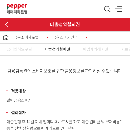
글로벌 네비게이션 바로가기
본문 바로가기
대출청약철회권
금융소비자포털
금융소비자권리
금리인하요구권
대출청약철회권
위법계약해지권
자료
금융감독원의 소비자보호를 위한 금융정보를 확인하실 수 있습니다.
적용대상
일반금융소비자
철회절차
대출진행 후 14일 이내 철회의 의사표시를 하고 대출 원리금 및 부대비용*
등을 전액 상환함으로써 계약으로부터 탈퇴