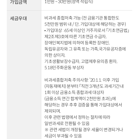
1만원 ~ 30만원(정액 적립식)
가입금액
비과세 종합저축 가능 (전 금융기관 통합한도
세금우대
5천만원 범위 내 / 단, 가입대상에 해당하는 경우)
• 가입대상 : 65세 이상인 거주자로서 「기초연금법」
제2조제3호에 따른 기초연금 수급자,
장애인복지법에 의하여 등록한 장애인,
독립유공자와 그 유족 또는 가족,국가유공자증에
의한 상이자,
기초생활보장수급자, 고엽제후유의증 환자,
5.18민주화운동 부상자
비과세종합저축 주의사항: ’20.1.1. 이후 가입
(자동재예치) 분부터 「직전 3개년도 과세기간내
1회 이상 금융소득 종합과세 대상자
(금융소득 연간 합계액이 2천만원 초과)」에
해당하는 경우 추후 검증을 통해 가입대상에서
제외되며,
이후 관련 법령에서 정하는 절차에 따라
일반과세로 전환될 수 있음
※ 관련 세법이 개정될 경우 세율이 변경되거나
세금이 부과될 수 있음