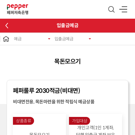
글로벌 네비게이션 바로가기
본문 바로가기
입출금예금
예금
입출금예금
목돈모으기
페퍼룰루 2030적금(비대면)
비대면전용, 목돈마련을 위한 적립식 예금상품
상품종류
가입대상
개인고객(1인 1계좌,
목돈모으기
당행 입출금 계좌 보유