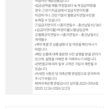
적립하는 예금상품입니다.
•입금금액을 매월 약정일보다 늦게 입금하였을
경우, ①만기지급금에서 입금지연이자를
차감하거나, ②만기일이 월평균지연일수만큼
늦춰질 수 있습니다.
①입금지연이자 = (총지연일수 – 총선납일수)/365
x 입금지연이율[=약정이율] x 월납입금액
②월평균지연일수 = (총지연일수 – 총선납일수)/
계약월수
•계약 체결 전 상품설명서 및 약관을 확인하시기
바랍니다.
•해당 상품에 대해 충분한 사전 설명을 받을 권리가
있으며, 설명을 이해한 후 거래하시기 바랍니다.
•관련법규에 따라 일부 고객은 가입이 제한될 수
있습니다.
•자세한 사항은 당 저축은행 영업점으로 문의하여
주시기 바랍니다.
페퍼저축은행 준법감시인 심의필 2025-0954호
(2025.12.26~2026.12.25)