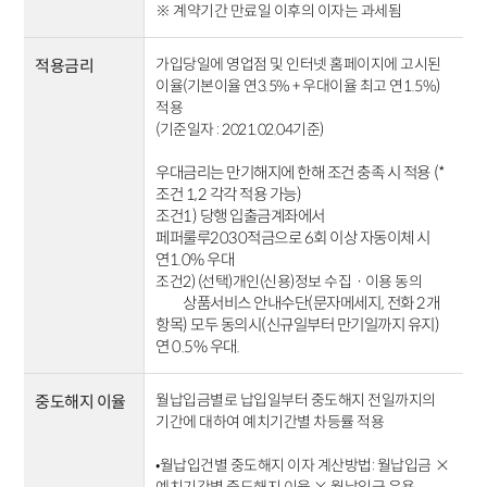
※ 계약기간 만료일 이후의 이자는 과세됨
가입당일에 영업점 및 인터넷 홈페이지에 고시된
적용금리
이율(기본이율 연3.5% + 우대이율 최고 연1.5%)
적용
(기준일자 : 2021.02.04기준)
우대금리는 만기해지에 한해 조건 충족 시 적용 (
*
조건 1,2 각각 적용 가능)
조건1) 당행 입출금계좌에서
페퍼룰루2030적금으로 6회 이상 자동이체 시
연1.0% 우대
조건2) (선택)개인(신용)정보 수집ㆍ이용 동의
상품
서비스 안내수단(문자메세지, 전화 2개
항목) 모두 동의시(신규일부터 만기일까지 유지)
연 0.5% 우대.
월납입금별로 납입일부터 중도해지 전일까지의
중도해지 이율
기간에 대하여 예치기간별 차등률 적용
•월납입건별 중도해지 이자 계산방법: 월납입금 ×
예치기간별 중도해지 이율 × 월납입금 운용