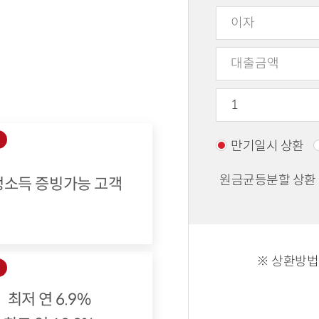
상
만기일시 상환
원금균등분할 상환
정소득 증빙가능 고객
※ 상환방법
리
최저 연 6.9%