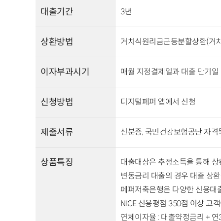
대출기간
3년
상환방법
거치식원리금균등분할상환(거치
이자부과시기
매월 지정결제일과 대출 만기일
신청방법
디지털페퍼 앱에서 신청
제출서류
신분증, 국민건강보험공단 자격
상품특징
대출대상은 추정소득을 통해 상환
변동금리 대출의 경우 대출 상환
페퍼저축은행은 다양한 신용대출 상
NICE 신용평점 350점 이상 고
연체이자율 : 대출약정금리 + 연3