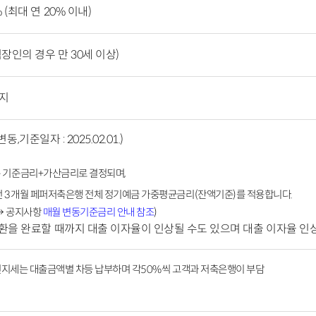
(최대 연 20% 이내)
장인의 경우 만 30세 이상)
까지
변동,기준일자 : 2025.02.01.)
 기준금리
+
가산금리로 결정되며
,
 3개월 페퍼저축은행 전체
정기예금
가중평균금리
(
잔액기준
)
를 적용합니다
.
→ 공지사항
매월 변동기준금리 안내 참조
)
상환을 완료할 때까지 대출 이자율이 인상될 수도 있으며 대출 이자율 인
지세는 대출금액별 차등 납부하며 각
50%
씩 고객과 저
축은행이 부담