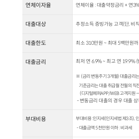
연체이자율
연체이율 : 대출약정금리 + 연3% 
대출대상
추정소득 증빙가능 고객(단, 비직
대출한도
최소 310만원 ~ 최대 5백만원
최저 연 6.9% ~ 최고 연 19.9% (
대출금리
※ (
금리 변동주기
3
개월
)
대출금리는
기준금리는 대출 취급월 전월의 직전
(디지털페퍼APP/WEB 고객지원 
- 변동금리 대출의 경우 대출 
부대비용
부대비용
:
인지세
(
인지세법 제
3
조
),
인
-
대출금액
5
천만원 이하
:
비과세