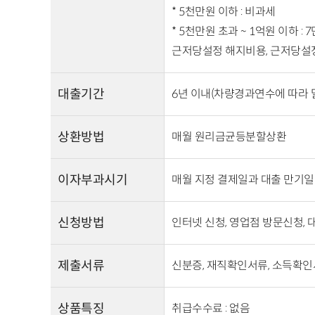
* 5천만원 이하 : 비과세
* 5천만원 초과 ~ 1억원 이하 :
근저당설정 해지비용, 근저당설
대출기간
6년 이내(차량경과연수에 따라 
상환방법
매월 원리금균등분할상환
이자부과시기
매월 지정 결제일과 대출 만기일
신청방법
인터넷 신청, 영업점 방문신청,
제출서류
신분증, 재직확인서류, 소득확인
상품특징
취급수수료 : 없음