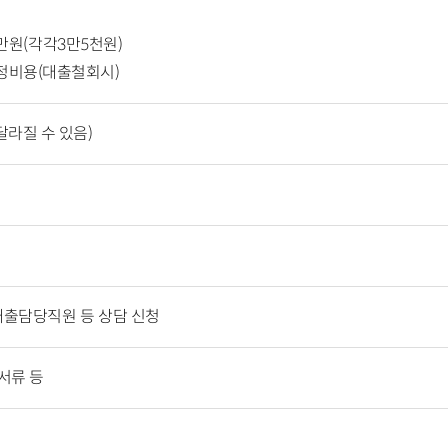
 7만원(각각3만5천원)
정비용(대출철회시)
달라질 수 있음)
 대출담당직원 등 상담 신청
서류 등