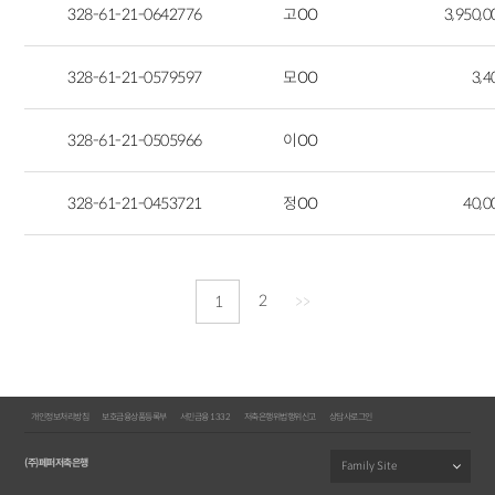
328-61-21-0642776
고OO
3,950,
328-61-21-0579597
모OO
3,
328-61-21-0505966
이OO
328-61-21-0453721
정OO
40,
2
1
>>
개인정보처리방침
보호금융상품등록부
서민금융 1332
저축은행위법행위신고
상담사로그인
(주)페퍼저축은행