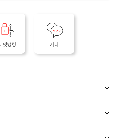
터넷뱅킹
기타